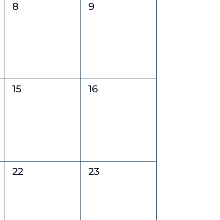
0
0
8
9
events,
events,
0
0
15
16
events,
events,
0
0
22
23
events,
events,