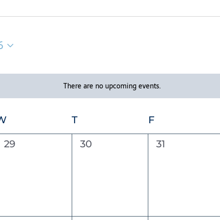
6
There are no upcoming events.
Notice
W
T
THURSDAY
F
FRIDAY
WEDNESDAY
0
0
0
29
30
31
events,
events,
events,