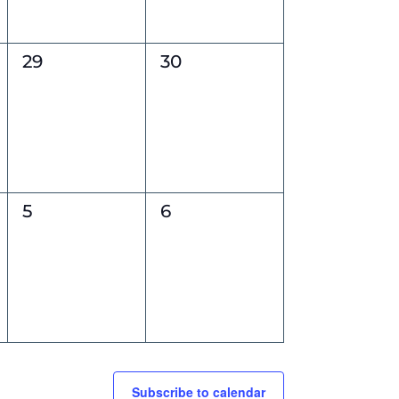
0
0
29
30
events,
events,
0
0
5
6
events,
events,
Subscribe to calendar