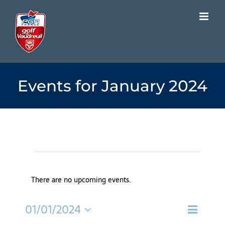
Skip
to
content
Events for January 2024
Events
There are no upcoming events.
Notice
Event
01/01/2024
Month
Views
Views
Select