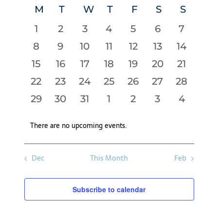
date.
Navigati
Navig
M
T
W
T
F
S
S
Calendar
MONDAY
TUESDAY
WEDNESDAY
THURSDAY
FRIDAY
SATURDAY
SUNDA
of
0
0
0
0
0
0
0
1
2
3
4
5
6
7
Events
events
events
events
events
events
events
events
0
0
0
0
0
0
0
8
9
10
11
12
13
14
events
events
events
events
events
events
events
0
0
0
0
0
0
0
15
16
17
18
19
20
21
events
events
events
events
events
events
events
0
0
0
0
0
0
0
22
23
24
25
26
27
28
events
events
events
events
events
events
events
0
0
0
0
0
0
0
29
30
31
1
2
3
4
events
events
events
events
events
events
events
There are no upcoming events.
Notice
Dec
This Month
Feb
Subscribe to calendar