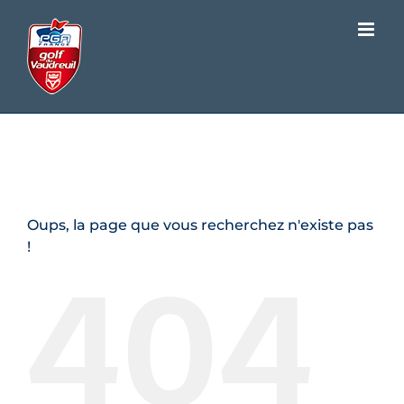
Passer
au
contenu
Page d'erreur 404
Oups, la page que vous recherchez n'existe pas
404
!