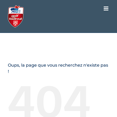
Passer
au
contenu
Page d'erreur 404
Oups, la page que vous recherchez n'existe pas
404
!