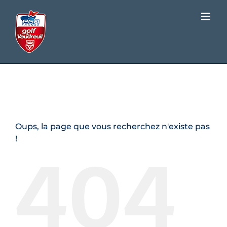
Passer
au
contenu
Page d'erreur 404
Oups, la page que vous recherchez n'existe pas
404
!