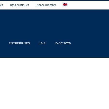
tés
Infos pratiques
Espace membre
ENTREPRISES
L’A.S.
LVGC 2026
4