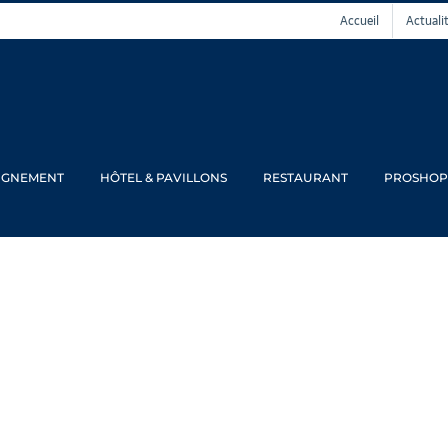
Accueil
Actuali
IGNEMENT
HÔTEL & PAVILLONS
RESTAURANT
PROSHOP
Page d'erreur 40