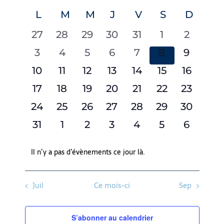
Sélectionnez
une
par
vues
L
M
M
J
V
S
D
Calendrier
date.
consultat
Évène
LUNDI
MARDI
MERCREDI
JEUDI
VENDREDI
SAMEDI
DIMAN
de
0
0
0
0
0
0
0
27
28
29
30
31
1
2
Compétitions
compétitions
compétitions
compétitions
compétitions
compétitions
compétition
compéti
0
0
0
0
0
0
0
3
4
5
6
7
8
9
compétitions
compétitions
compétitions
compétitions
compétitions
compétition
compéti
0
0
0
0
0
0
0
10
11
12
13
14
15
16
compétitions
compétitions
compétitions
compétitions
compétitions
compétition
compéti
0
0
0
0
0
0
0
17
18
19
20
21
22
23
compétitions
compétitions
compétitions
compétitions
compétitions
compétitions
compéti
0
0
0
0
0
0
0
24
25
26
27
28
29
30
compétitions
compétitions
compétitions
compétitions
compétitions
compétitions
compéti
0
0
0
0
0
0
0
31
1
2
3
4
5
6
compétitions
compétitions
compétitions
compétitions
compétitions
compétition
compéti
Il n’y a pas d’évènements ce jour là.
Notice
Juil
Ce mois-ci
Sep
S’abonner au calendrier