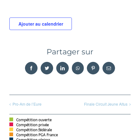
Ajouter au calendrier
Partager sur
Facebook
Twitter
LinkedIn
WhatsApp
Pinterest
Email
Pro-Am de l’Eure
Finale Circuit Jeune Altus
Compétition ouverte
Compétition privée
Compétition fédérale
Compétition PGA France