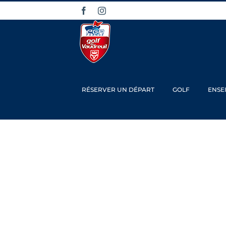
Passer
Facebook
Instagram
au
contenu
RÉSERVER UN DÉPART
GOLF
ENSE
CHAM