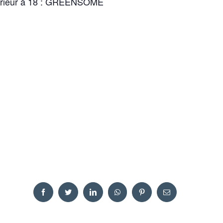
upérieur à 18 : GREENSOME
Facebook
Twitter
LinkedIn
WhatsApp
Pinterest
Email