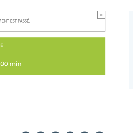
×
ENT EST PASSÉ.
LE
h 00 min