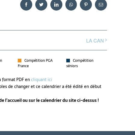
Facebook
Twitter
LinkedIn
WhatsApp
Pinterest
Email
LA CAN
on
Compétition PGA
Compétition
France
séniors
au format PDF en
cliquant ici
bles de changer et ce calendrier a été édité en début
 l’accueil ou sur le calendrier du site ci-dessus !