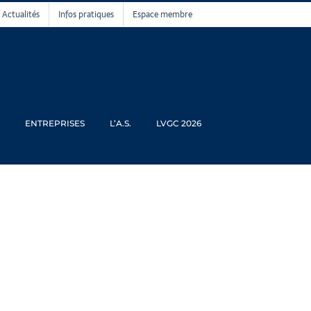
Actualités
Infos pratiques
Espace membre
ENTREPRISES
L’A.S.
LVGC 2026
ances ANNULE