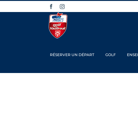
Passer
Facebook
Instagram
au
contenu
RÉSERVER UN DÉPART
GOLF
ENSE
Trophée RDB