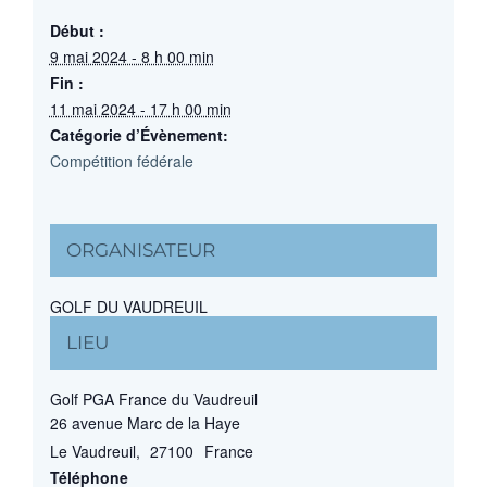
Début :
9 mai 2024 - 8 h 00 min
Fin :
11 mai 2024 - 17 h 00 min
Catégorie d’Évènement:
Compétition fédérale
ORGANISATEUR
GOLF DU VAUDREUIL
LIEU
Golf PGA France du Vaudreuil
26 avenue Marc de la Haye
Le Vaudreuil
,
27100
France
Téléphone