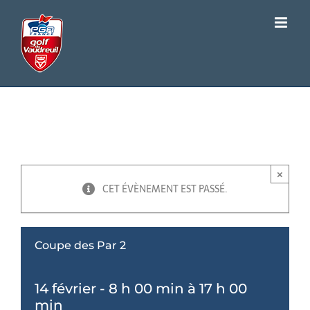
Passer
au
contenu
Coupe des Par 2
×
CET ÉVÈNEMENT EST PASSÉ.
Coupe des Par 2
14 février - 8 h 00 min
à
17 h 00
min