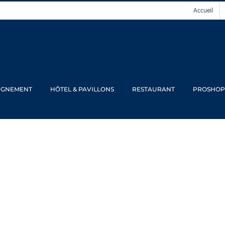
Accueil
IGNEMENT
HÔTEL & PAVILLONS
RESTAURANT
PROSHOP
olf PGA France d