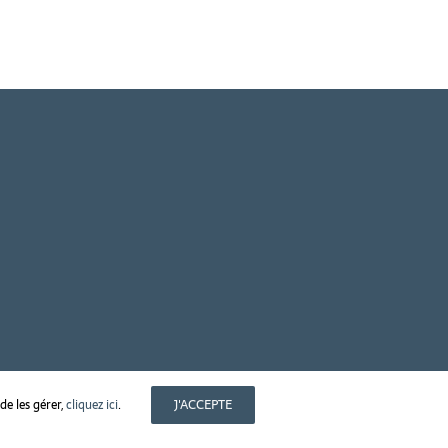
J'ACCEPTE
de les gérer,
cliquez ici
.
Facebook
Instagram