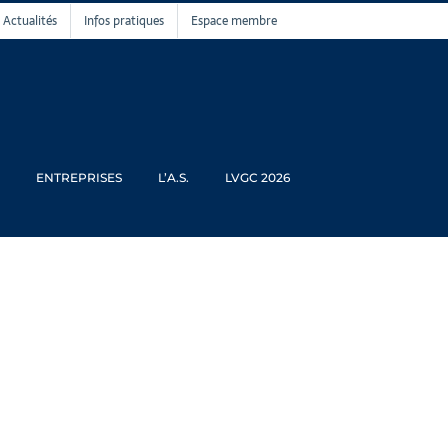
Actualités
Infos pratiques
Espace membre
ENTREPRISES
L’A.S.
LVGC 2026
u Vaudreuil