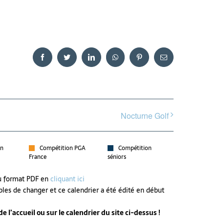
Facebook
Twitter
LinkedIn
WhatsApp
Pinterest
Email
Nocturne Golf
on
Compétition PGA
Compétition
France
séniors
au format PDF en
cliquant ici
bles de changer et ce calendrier a été édité en début
 l’accueil ou sur le calendrier du site ci-dessus !