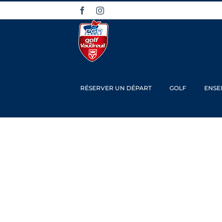
Passer
Facebook
Instagram
au
contenu
RÉSERVER UN DÉPART
GOLF
ENSE
Coupe du G