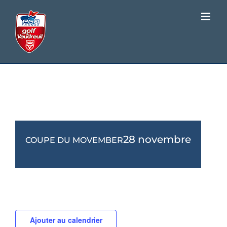
Passer
au
contenu
COUPE DU MOVEMBER
28 novembre
COUPE DU MOVEMBER
Ajouter au calendrier