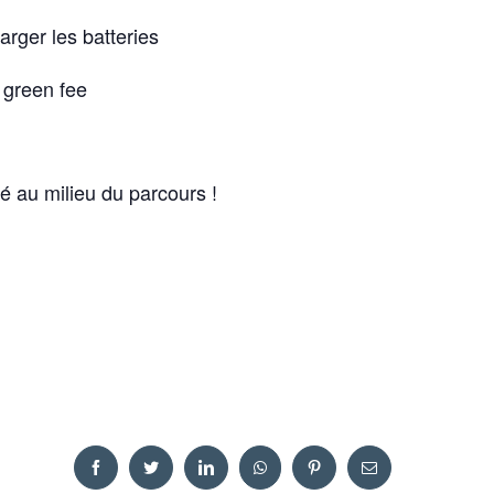
rger les batteries
 green fee
ré au milieu du parcours !
Facebook
Twitter
LinkedIn
WhatsApp
Pinterest
Email