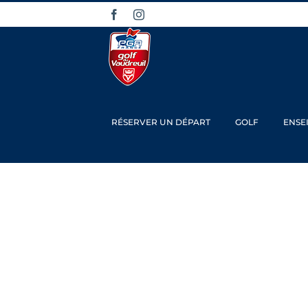
Passer
Facebook
Instagram
au
contenu
RÉSERVER UN DÉPART
GOLF
ENSE
Fi