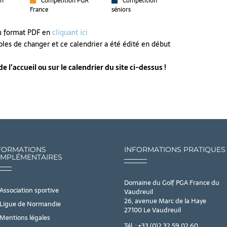
on
Compétition PGA
Compétition
France
séniors
au format PDF en
cliquant ici
bles de changer et ce calendrier a été édité en début
 l’accueil ou sur le calendrier du site ci-dessus !
FORMATIONS
INFORMATIONS PRATIQUES
MPLÉMENTAIRES
Domaine du Golf PGA France du
Association sportive
Vaudreuil
26, avenue Marc de la Haye
Ligue de Normandie
27100 Le Vaudreuil
Mentions légales
Tél. : +33 (0)2 32 59 02 60