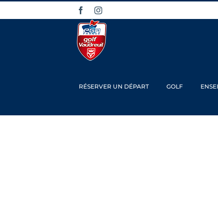
Passer
Facebook
Instagram
au
contenu
RÉSERVER UN DÉPART
GOLF
ENSE
Gra