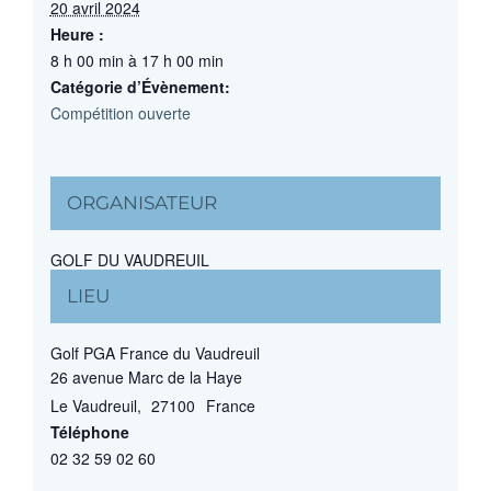
20 avril 2024
Heure :
8 h 00 min à 17 h 00 min
Catégorie d’Évènement:
Compétition ouverte
ORGANISATEUR
GOLF DU VAUDREUIL
LIEU
Golf PGA France du Vaudreuil
26 avenue Marc de la Haye
Le Vaudreuil
,
27100
France
Téléphone
02 32 59 02 60