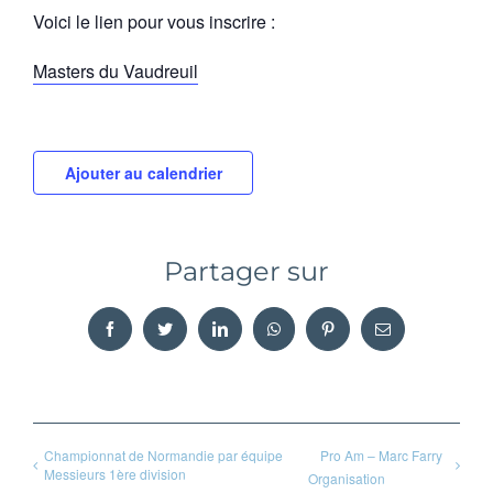
Voici le lien pour vous inscrire :
Masters du Vaudreuil
Ajouter au calendrier
Partager sur
Facebook
Twitter
LinkedIn
WhatsApp
Pinterest
Email
Championnat de Normandie par équipe
Pro Am – Marc Farry
Messieurs 1ère division
Organisation