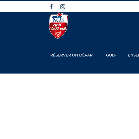
Passer
Facebook
Instagram
au
contenu
RÉSERVER UN DÉPART
GOLF
ENSE
Tro