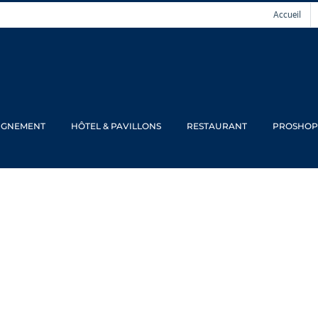
Accueil
IGNEMENT
HÔTEL & PAVILLONS
RESTAURANT
PROSHOP
phée des amis du 