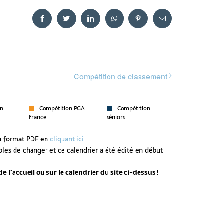
Facebook
Twitter
LinkedIn
WhatsApp
Pinterest
Email
Compétition de classement
on
Compétition PGA
Compétition
France
séniors
au format PDF en
cliquant ici
bles de changer et ce calendrier a été édité en début
 l’accueil ou sur le calendrier du site ci-dessus !