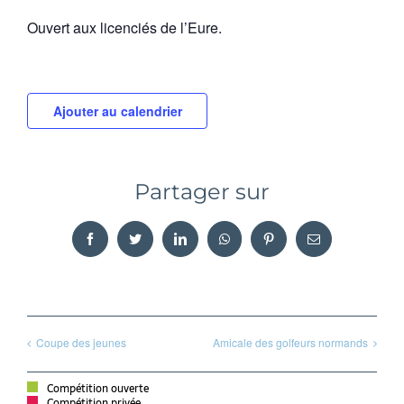
Ouvert aux licenciés de l’Eure.
Ajouter au calendrier
Partager sur
Facebook
Twitter
LinkedIn
WhatsApp
Pinterest
Email
Coupe des jeunes
Amicale des golfeurs normands
Compétition ouverte
Compétition privée