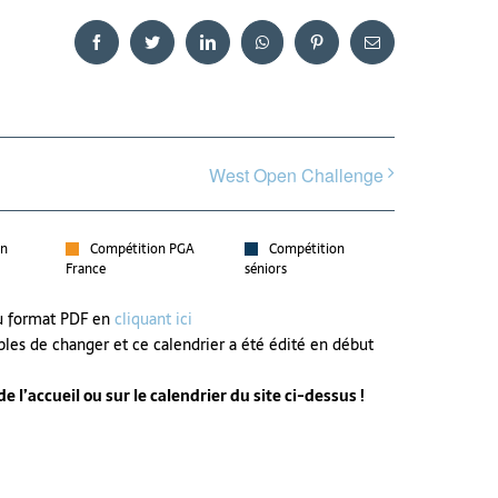
Facebook
Twitter
LinkedIn
WhatsApp
Pinterest
Email
West Open Challenge
on
Compétition PGA
Compétition
France
séniors
au format PDF en
cliquant ici
bles de changer et ce calendrier a été édité en début
 l’accueil ou sur le calendrier du site ci-dessus !