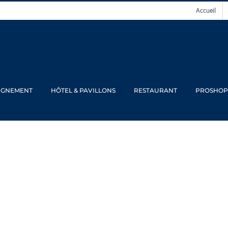
Accueil
IGNEMENT
HÔTEL & PAVILLONS
RESTAURANT
PROSHOP
ée Isidore Restau