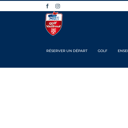
Passer
Facebook
Instagram
au
contenu
RÉSERVER UN DÉPART
GOLF
ENSE
Troph