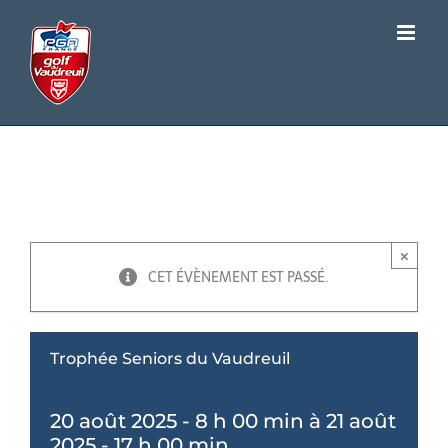
Passer
au
contenu
Trophée Seniors du
Vaudreuil
×
CET ÉVÈNEMENT EST PASSÉ.
Trophée Seniors du Vaudreuil
20 août 2025 - 8 h 00 min
à
21 août
2025 - 17 h 00 min