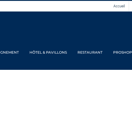
Accueil
IGNEMENT
HÔTEL & PAVILLONS
RESTAURANT
PROSHOP
étitions en août