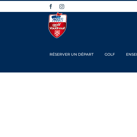
Passer
Facebook
Instagram
au
contenu
RÉSERVER UN DÉPART
GOLF
ENSE
Comp