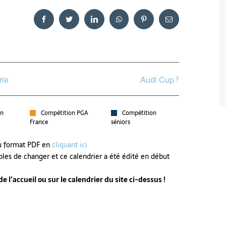
Facebook
Twitter
LinkedIn
WhatsApp
Pinterest
Email
rie
Audi Cup
on
Compétition PGA
Compétition
France
séniors
au format PDF en
cliquant ici
bles de changer et ce calendrier a été édité en début
 l’accueil ou sur le calendrier du site ci-dessus !