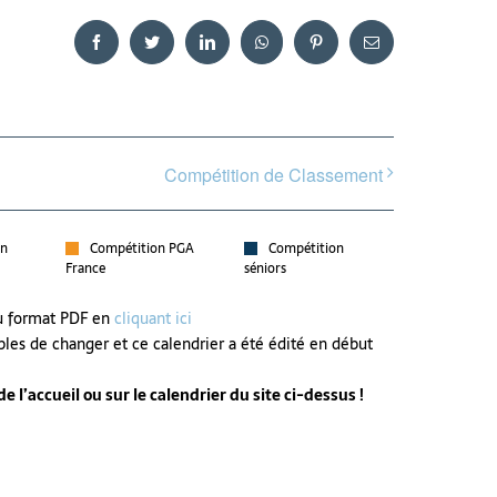
Facebook
Twitter
LinkedIn
WhatsApp
Pinterest
Email
Compétition de Classement
on
Compétition PGA
Compétition
France
séniors
au format PDF en
cliquant ici
bles de changer et ce calendrier a été édité en début
 l’accueil ou sur le calendrier du site ci-dessus !