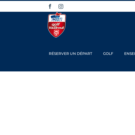
Passer
Facebook
Instagram
au
contenu
RÉSERVER UN DÉPART
GOLF
ENSE
Coupe des 