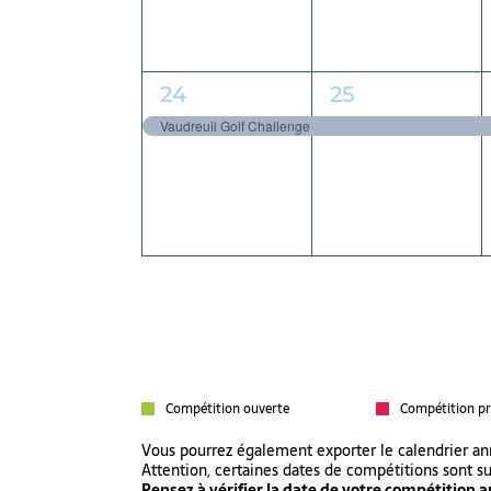
1
1
24
25
évènement,
évènement,
Vaudreuil Golf Challenge
Compétition ouverte
Compétition pr
Vous pourrez également exporter le calendrier a
Attention, certaines dates de compétitions sont s
Pensez à vérifier la date de votre compétition au