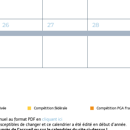
1
1
1
26
27
28
évènement,
évènement,
évènement,
ivée
Compétition fédérale
Compétition PGA Fra
nnuel au format PDF en
cliquant ici
usceptibles de changer et ce calendrier a été édité en début d’année.
près de l’accueil ou sur le calendrier du site ci-dessus !