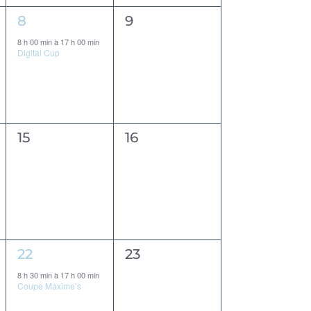
1
0
8
9
évènement,
évènement,
8 h 00 min
à
17 h 00 min
Digital Cup
0
0
15
16
évènement,
évènement,
1
0
22
23
évènement,
évènement,
8 h 30 min
à
17 h 00 min
Coupe Maxime’s