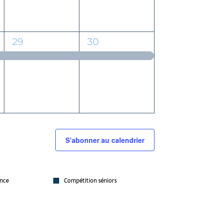
1
1
29
30
évènement,
évènement,
S’abonner au calendrier
nce
Compétition séniors