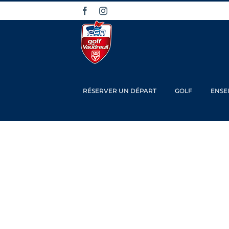
Passer
Facebook
Instagram
au
contenu
RÉSERVER UN DÉPART
GOLF
ENSE
Comp