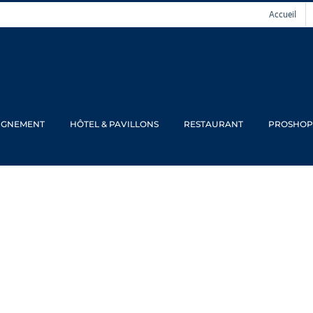
Accueil
IGNEMENT
HÔTEL & PAVILLONS
RESTAURANT
PROSHOP
étitions en juin