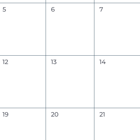
0
0
0
5
6
7
évènement,
évènement,
évènement,
0
0
0
12
13
14
évènement,
évènement,
évènement,
0
0
0
19
20
21
évènement,
évènement,
évènement,