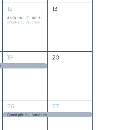
1
0
12
13
évènement,
évènement,
8 h 00 min
à
17 h 00 min
Masters du Vaudreuil
1
0
19
20
évènement,
évènement,
y
1
1
26
27
évènement,
évènement,
Grand prix Mid-Amateurs