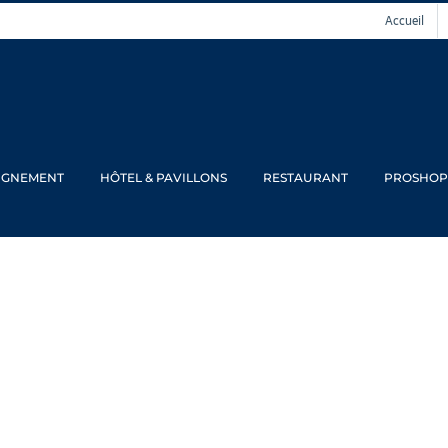
Accueil
IGNEMENT
HÔTEL & PAVILLONS
RESTAURANT
PROSHOP
étitions en avril