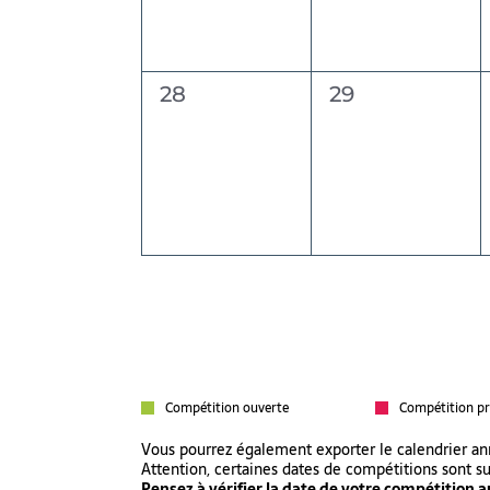
0
0
28
29
évènement,
évènement,
Compétition ouverte
Compétition pr
Vous pourrez également exporter le calendrier a
Attention, certaines dates de compétitions sont s
Pensez à vérifier la date de votre compétition au