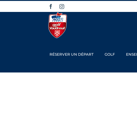
Passer
Facebook
Instagram
au
contenu
RÉSERVER UN DÉPART
GOLF
ENSE
Comp